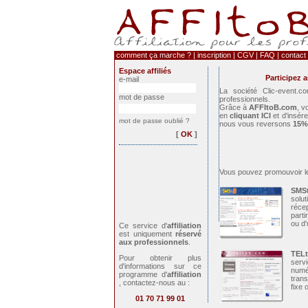
comment ça marche ?
|
inscription
|
CGV
|
FAQ
|
contact
Espace affiliés
Participez 
e-mail
La société Clic-event.c
mot de passe
professionnels.
Grâce à
AFFItoB.com
, v
en
cliquant ICI
et d'insére
mot de passe oublié ?
nous vous reversons
15%
[
OK
]
Vous pouvez promouvoir le
SMS
solu
réc
parti
ou d'
Ce service d'
affiliation
est uniquement
réservé
aux professionnels
.
TEL
Pour obtenir plus
serv
d'informations sur ce
numé
programme d'
affiliation
trans
, contactez-nous au :
fixe 
01 70 71 99 01