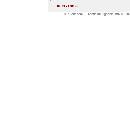
01 70 71 99 01
Clic-event.com - Chemin du Vignoble 38460 Cha