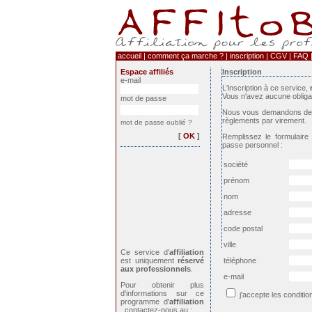
accueil
|
comment ça marche ?
|
inscription
|
CGV
|
FAQ
Espace affiliés
Inscription
e-mail
L'inscription à ce service,
Vous n'avez aucune obligat
mot de passe
Nous vous demandons de 
règlements par virement.
mot de passe oublié ?
[
OK
]
Remplissez le formulaire 
passe personnel :
société
prénom
nom
adresse
code postal
ville
Ce service d'
affiliation
est uniquement
réservé
téléphone
aux professionnels
.
e-mail
Pour obtenir plus
d'informations sur ce
j'accepte les conditi
programme d'
affiliation
, contactez-nous au :